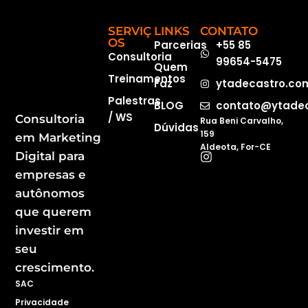
SERVIÇ
LINKS
CONTATO
OS
Parcerias
+55 85
Consultoria
99654-5475
Quem
Treinamentos
Faz
ytadecastro.co
Palestras
BLOG
contato@ytadec
/ WS
Consultoria
Rua Beni Carvalho,
Dúvidas
159
em Marketing
Aldeota, For-CE
Digital para
empresas e
autônomos
que querem
investir em
seu
crescimento.
SAC
Privacidade